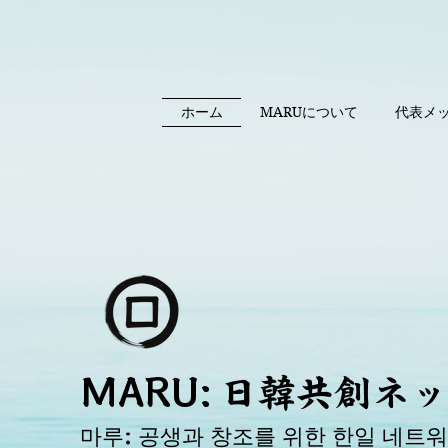
ホーム
MARUについて
代表メ
MARU: 日韓共創ネ
​마루: 공생과 창조를 위한 한일 네트